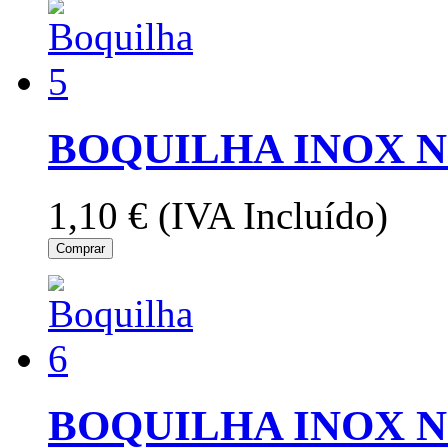
BOQUILHA INOX N
1,10 €
(IVA Incluído)
Comprar
BOQUILHA INOX N