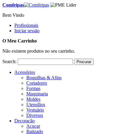
Comfeipas
Bem Vindo
Profissionais
Iniciar sessão
O Meu Carrinho
Não existem produtos no seu carrinho.
Search:
Procurar
Acessórios
Boquilhas & Afins
Cortadores
Formas
Maquinaria
Moldes
Utensílios
Vestuário
Diversos
Decoração
Açucar
Batizado