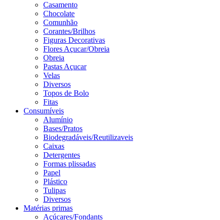
Casamento
Chocolate
Comunhão
Corantes/Brilhos
Figuras Decorativas
Flores Açucar/Obreia
Obreia
Pastas Açucar
Velas
Diversos
Topos de Bolo
Fitas
Consumíveis
Alumínio
Bases/Pratos
Biodegradáveis/Reutilizaveis
Caixas
Detergentes
Formas plissadas
Papel
Plástico
Tulipas
Diversos
Matérias primas
Açúcares/Fondants