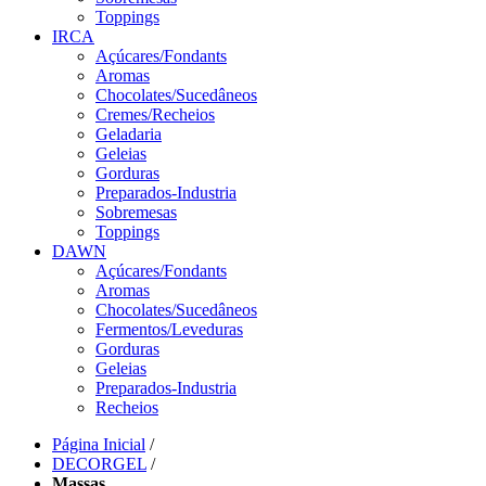
Toppings
IRCA
Açúcares/Fondants
Aromas
Chocolates/Sucedâneos
Cremes/Recheios
Geladaria
Geleias
Gorduras
Preparados-Industria
Sobremesas
Toppings
DAWN
Açúcares/Fondants
Aromas
Chocolates/Sucedâneos
Fermentos/Leveduras
Gorduras
Geleias
Preparados-Industria
Recheios
Página Inicial
/
DECORGEL
/
Massas