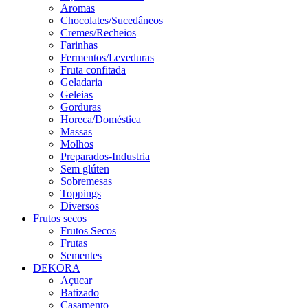
Aromas
Chocolates/Sucedâneos
Cremes/Recheios
Farinhas
Fermentos/Leveduras
Fruta confitada
Geladaria
Geleias
Gorduras
Horeca/Doméstica
Massas
Molhos
Preparados-Industria
Sem glúten
Sobremesas
Toppings
Diversos
Frutos secos
Frutos Secos
Frutas
Sementes
DEKORA
Açucar
Batizado
Casamento