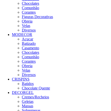
Chocolates
Comunhão
Corantes
Figuras Decorativas
Obreia
Velas
Diversos
MODECOR
Açucar
Batizado
Casamento
Chocolates
Comunhão
Corantes
Obreia
Velas
Diversos
CRISPINS
Batidos
Chocolate Quente
DECORGEL
Cremes/Recheios
Geleias
Massas
Sobremesas