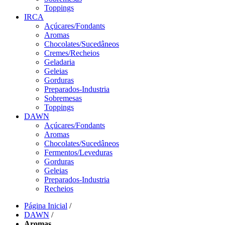
Toppings
IRCA
Açúcares/Fondants
Aromas
Chocolates/Sucedâneos
Cremes/Recheios
Geladaria
Geleias
Gorduras
Preparados-Industria
Sobremesas
Toppings
DAWN
Açúcares/Fondants
Aromas
Chocolates/Sucedâneos
Fermentos/Leveduras
Gorduras
Geleias
Preparados-Industria
Recheios
Página Inicial
/
DAWN
/
Aromas