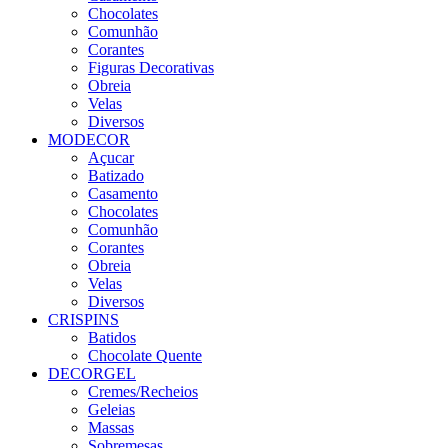
Chocolates
Comunhão
Corantes
Figuras Decorativas
Obreia
Velas
Diversos
MODECOR
Açucar
Batizado
Casamento
Chocolates
Comunhão
Corantes
Obreia
Velas
Diversos
CRISPINS
Batidos
Chocolate Quente
DECORGEL
Cremes/Recheios
Geleias
Massas
Sobremesas