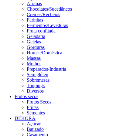
Aromas
Chocolates/Sucedâneos
Cremes/Recheios
Farinhas
Fermentos/Leveduras
Fruta confitada
Geladaria
Geleias
Gorduras
Horeca/Doméstica
Massas
Molhos
Preparados-Industria
Sem glúten
Sobremesas
Toppings
Diversos
Frutos secos
Frutos Secos
Frutas
Sementes
DEKORA
Açucar
Batizado
Casamento