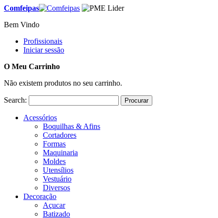
Comfeipas
Bem Vindo
Profissionais
Iniciar sessão
O Meu Carrinho
Não existem produtos no seu carrinho.
Search:
Procurar
Acessórios
Boquilhas & Afins
Cortadores
Formas
Maquinaria
Moldes
Utensílios
Vestuário
Diversos
Decoração
Açucar
Batizado