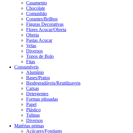
Casamento
Chocolate
Comunhão
Corantes/Brilhos
Figuras Decorativas
Flores Açucar/Obreia
Obreia
Pastas Açucar
Velas
Diversos
Topos de Bolo
Fitas
Consumíveis
Alumínio
Bases/Pratos
Biodegradáveis/Reutilizaveis
Caixas
Detergentes
Formas plissadas
Papel
Plástico
Tulipas
Diversos
Matérias primas
Açúcares/Fondants