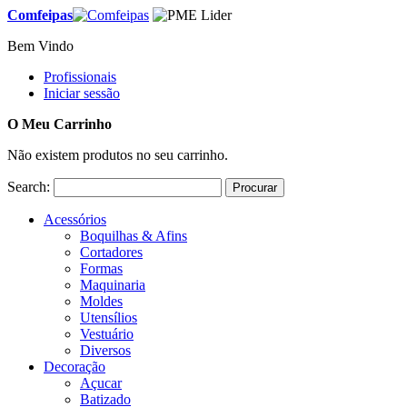
Comfeipas
Bem Vindo
Profissionais
Iniciar sessão
O Meu Carrinho
Não existem produtos no seu carrinho.
Search:
Procurar
Acessórios
Boquilhas & Afins
Cortadores
Formas
Maquinaria
Moldes
Utensílios
Vestuário
Diversos
Decoração
Açucar
Batizado