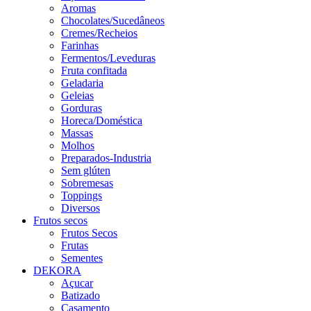
Aromas
Chocolates/Sucedâneos
Cremes/Recheios
Farinhas
Fermentos/Leveduras
Fruta confitada
Geladaria
Geleias
Gorduras
Horeca/Doméstica
Massas
Molhos
Preparados-Industria
Sem glúten
Sobremesas
Toppings
Diversos
Frutos secos
Frutos Secos
Frutas
Sementes
DEKORA
Açucar
Batizado
Casamento