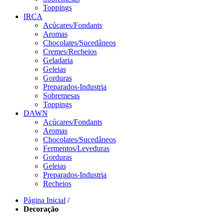
Toppings
IRCA
Açúcares/Fondants
Aromas
Chocolates/Sucedâneos
Cremes/Recheios
Geladaria
Geleias
Gorduras
Preparados-Industria
Sobremesas
Toppings
DAWN
Açúcares/Fondants
Aromas
Chocolates/Sucedâneos
Fermentos/Leveduras
Gorduras
Geleias
Preparados-Industria
Recheios
Página Inicial
/
Decoração