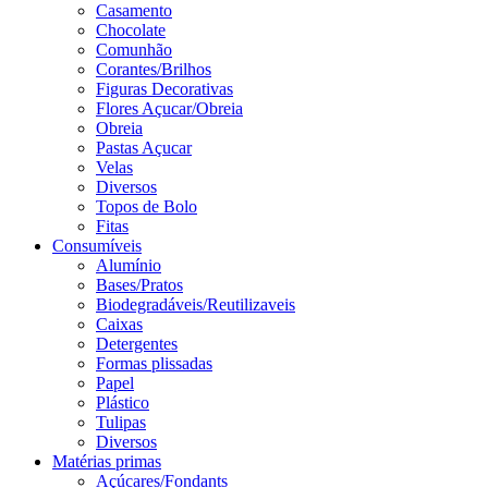
Casamento
Chocolate
Comunhão
Corantes/Brilhos
Figuras Decorativas
Flores Açucar/Obreia
Obreia
Pastas Açucar
Velas
Diversos
Topos de Bolo
Fitas
Consumíveis
Alumínio
Bases/Pratos
Biodegradáveis/Reutilizaveis
Caixas
Detergentes
Formas plissadas
Papel
Plástico
Tulipas
Diversos
Matérias primas
Açúcares/Fondants