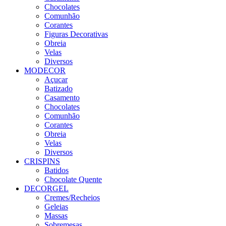
Chocolates
Comunhão
Corantes
Figuras Decorativas
Obreia
Velas
Diversos
MODECOR
Açucar
Batizado
Casamento
Chocolates
Comunhão
Corantes
Obreia
Velas
Diversos
CRISPINS
Batidos
Chocolate Quente
DECORGEL
Cremes/Recheios
Geleias
Massas
Sobremesas