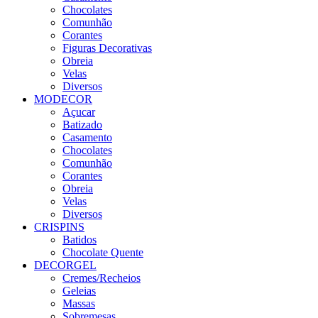
Chocolates
Comunhão
Corantes
Figuras Decorativas
Obreia
Velas
Diversos
MODECOR
Açucar
Batizado
Casamento
Chocolates
Comunhão
Corantes
Obreia
Velas
Diversos
CRISPINS
Batidos
Chocolate Quente
DECORGEL
Cremes/Recheios
Geleias
Massas
Sobremesas