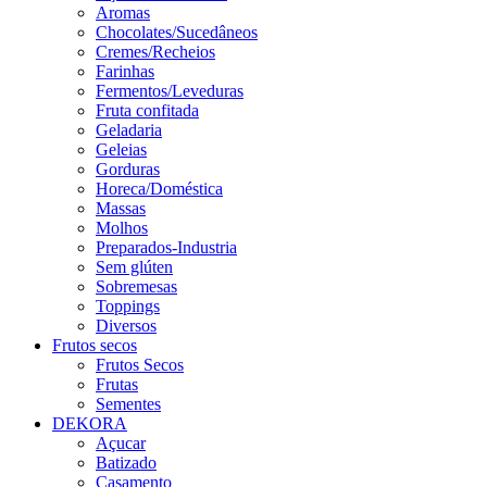
Aromas
Chocolates/Sucedâneos
Cremes/Recheios
Farinhas
Fermentos/Leveduras
Fruta confitada
Geladaria
Geleias
Gorduras
Horeca/Doméstica
Massas
Molhos
Preparados-Industria
Sem glúten
Sobremesas
Toppings
Diversos
Frutos secos
Frutos Secos
Frutas
Sementes
DEKORA
Açucar
Batizado
Casamento