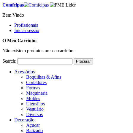
Comfeipas
Bem Vindo
Profissionais
Iniciar sessão
O Meu Carrinho
Não existem produtos no seu carrinho.
Search:
Procurar
Acessórios
Boquilhas & Afins
Cortadores
Formas
Maquinaria
Moldes
Utensílios
Vestuário
Diversos
Decoração
Açucar
Batizado