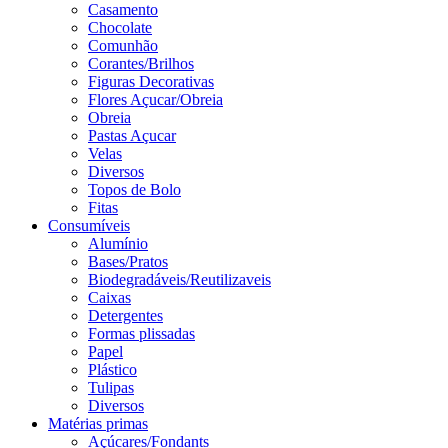
Casamento
Chocolate
Comunhão
Corantes/Brilhos
Figuras Decorativas
Flores Açucar/Obreia
Obreia
Pastas Açucar
Velas
Diversos
Topos de Bolo
Fitas
Consumíveis
Alumínio
Bases/Pratos
Biodegradáveis/Reutilizaveis
Caixas
Detergentes
Formas plissadas
Papel
Plástico
Tulipas
Diversos
Matérias primas
Açúcares/Fondants