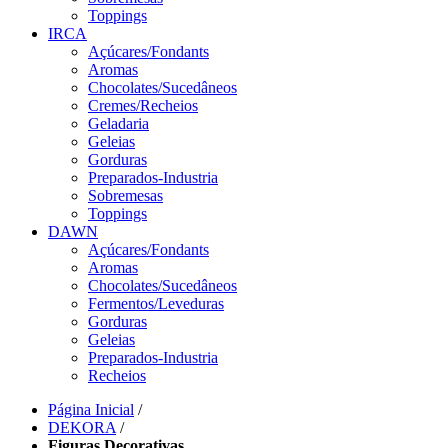
Toppings
IRCA
Açúcares/Fondants
Aromas
Chocolates/Sucedâneos
Cremes/Recheios
Geladaria
Geleias
Gorduras
Preparados-Industria
Sobremesas
Toppings
DAWN
Açúcares/Fondants
Aromas
Chocolates/Sucedâneos
Fermentos/Leveduras
Gorduras
Geleias
Preparados-Industria
Recheios
Página Inicial
/
DEKORA
/
Figuras Decorativas